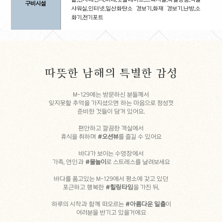
구비시설
샤워실,인터넷,일산화탄소 경보기,화재 경보기,난방,소
화기,전기포트
따뜻한 남해의 특별한 감성
M-129에는 방문하신 분들께서
잊지못할 추억을 가지셨으면 하는 마음으로 정성껏
준비한 것들이 담겨 있어요.
편안하고 깔끔한 객실에서
휴식을 취하며
#오션뷰
를 즐길 수 있어요
바다가 보이는 수영장에서
가족, 연인과
#물놀이
로 스트레스를 날려보세요
SPECIAL
바다를 품고있는 M-129에서 평소에 갖고 있던
BARBECUE >
포근하고 행복한
#힐링타임
을 가진 뒤,
PRIVATE SPA >
하루의 시작과 함께 떠오르는
#아름다운 일출
이
PRIVATE POOL >
여러분을 반기고 있을거에요