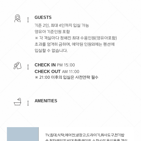
M103호 >
M104호 >
GUESTS
M105호 >
기준 2인, 최대 4인까지 입실 가능
M106호 >
영유아 기준인원 포함
M107호 >
※ 각 객실마다 정해진 최대 수용인원(영유아포함)
초과를 엄격히 금하며, 예약된 인원외에는 펜션에
입실할 수 없습니다.
CHECK IN
PM 15:00
CHECK OUT
AM 11:00
※ 21:00 이후의 입실은 사전연락 필수
AMENITIES
TV,침대,식탁,에어컨,냉장고,드라이기,취사도구,전기밥
솥,전자레인지,비데,핫플레이트,스파시설,욕실용품,객실