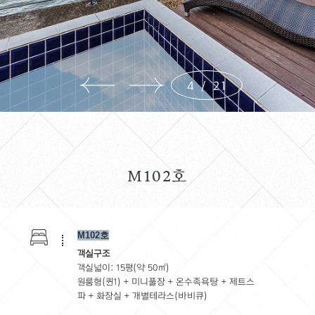
4
/
21
M102호
M102호
ROOM
객실구조
객실넓이: 15평(약 50㎡)
배치도 >
원룸형(퀸1) + 미니풀장 + 온수족욕탕 + 제트스
M101호 >
파 + 화장실 + 개별테라스(바비큐)
M102호 >